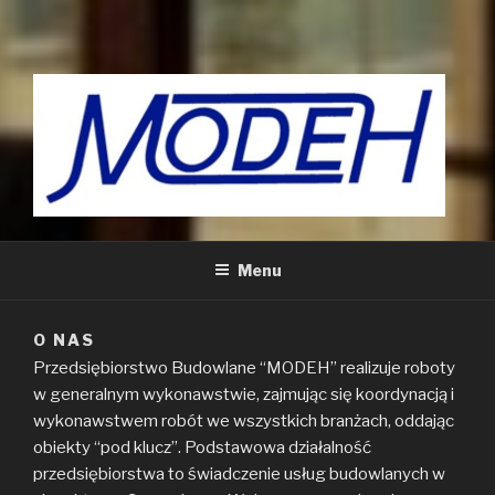
MODEH – STRONA FIRMOWA
Modeh
Menu
O NAS
Przedsiębiorstwo Budowlane “MODEH” realizuje roboty
w generalnym wykonawstwie, zajmując się koordynacją i
wykonawstwem robót we wszystkich branżach, oddając
obiekty “pod klucz”. Podstawowa działalność
przedsiębiorstwa to świadczenie usług budowlanych w